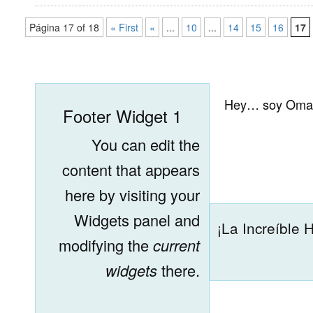
Página 17 of 18
« First
«
...
10
...
14
15
16
17
Hey… soy Omar 
Footer Widget 1
You can edit the
content that appears
here by visiting your
Widgets panel and
¡La Increíble 
modifying the
current
widgets
there.