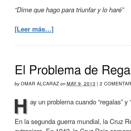
“Dime que hago para triunfar y lo haré”
[Leer más…]
El Problema de Rega
OMAR ALCARAZ
MAY 9, 2013
|
2 COMENTAR
by
on
H
ay un problema cuando “regalas” y “
En la segunda guerra mundial, la Cruz R
extranjero. En 1942, la Cruz Roja comen